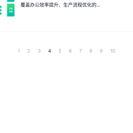
覆盖办公效率提升、生产流程优化的...
1
2
3
4
5
6
7
8
9
10