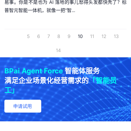
易事。你是不是也为 AI 落地的事儿愁得头发都快秃了？标
普智元智能一体机，就像一把“智...
5
6
7
8
9
10
11
12
13
14
BPai Agent Force
智能体服务
满足企业场景化经营需求的
「智能员
工」
申请试用