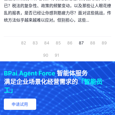
已？税法的复杂性、政策的频繁变动，以及那些让人眼花缭
乱的报表，是否已经让你感到筋疲力尽？面对这些挑战，传
统方法似乎越来越难以应对。但别担心，这些...
82
83
84
85
86
87
88
89
90
91
BPai Agent Force
智能体服务
满足企业场景化经营需求的
「智能员
工」
申请试用