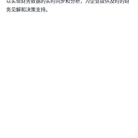
以实现财务数据的实时同步和分析，为企业提供及时的财
务见解和决策支持​​。