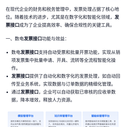
在现代企业的财务和税务管理中，发票处理占据了核心地
位。随着技术的进步，尤其是在数字化和智能化领域，
发
票接口
成为了企业提高效率、确保合规性的关键工具。
一、数电
发票
接口
功能与效益：
数电
发票接口
支持自动受票和批量开票功能，实现从销
项发票集中批量申请、开具、流转等全流程智能化操
作。
发票接口
提供了自动化和数字化的发票处理，如自动回
传至业务系统，实现数据与订单数据的精细化管理。
通过
发票接口
，企业可以自动获取已审核的应收单数
据，降本增效，释放人力资源。