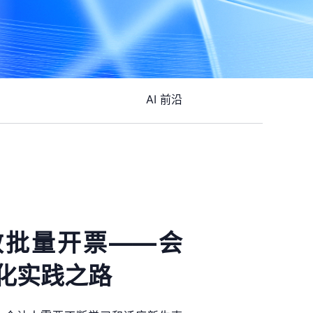
AI 前沿
效批量开票——会
化实践之路